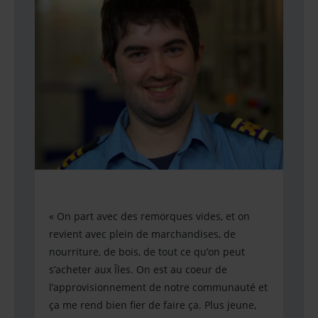
« On part avec des remorques vides, et on
21
revient avec plein de marchandises, de
, mes
« Le
nourriture, de bois, de tout ce qu’on peut
l’en
s’acheter aux Îles. On est au coeur de
i
la c
l’approvisionnement de notre communauté et
buts
mond
ça me rend bien fier de faire ça. Plus jeune,
ier,
c’es