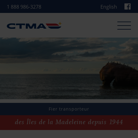
1 888 986-3278
English
Nos activités
Quoi de neuf
Carrières
À propos
Fier transporteur
Qui nous sommes
des Îles de la Madeleine depuis 1944
Notre équipe