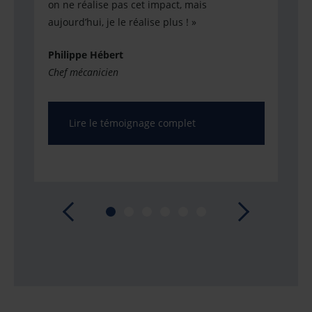
on ne réalise pas cet impact, mais
équi
aujourd’hui, je le réalise plus ! »
’a
Mar
Philippe Hébert
Prép
Chef mécanicien
Lire le témoignage complet