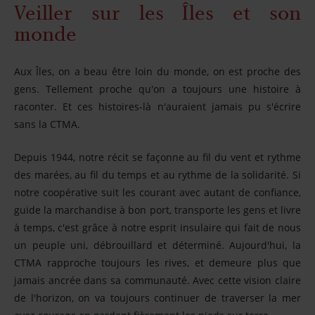
Veiller sur les Îles et son
monde
Chronologie
Implication sociale
Aux Îles, on a beau être loin du monde, on est proche des
gens. Tellement proche qu'on a toujours une histoire à
Politique de confidentialité
raconter. Et ces histoires-là n'auraient jamais pu s'écrire
sans la CTMA.
Nos capsules
Depuis 1944, notre récit se façonne au fil du vent et rythme
des marées, au fil du temps et au rythme de la solidarité. Si
Partenaires
notre coopérative suit les courant avec autant de confiance,
guide la marchandise à bon port, transporte les gens et livre
à temps, c'est grâce à notre esprit insulaire qui fait de nous
Médias
un peuple uni, débrouillard et déterminé.
Aujourd'hui, la
CTMA rapproche toujours les rives, et demeure plus que
Infolettre
jamais ancrée dans sa communauté. Avec cette vision claire
de l'horizon, on va toujours continuer de traverser la mer